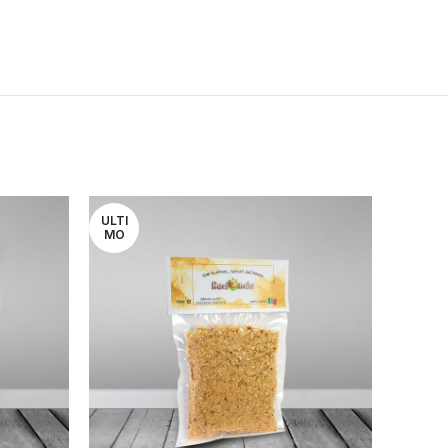
ULTI
ULTI
MO
MO