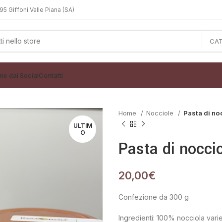
5 Giffoni Valle Piana (SA)
ime dai Social
Contatti
Home
Nocciole
Pasta di no
ULTIM
O
Pasta di nocci
20,00
€
Confezione da 300 g
Ingredienti: 100% nocciola varie