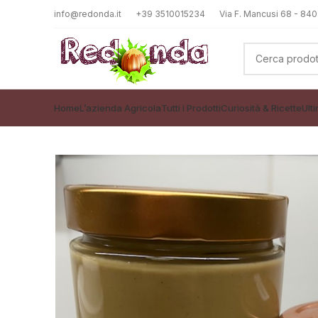
info@redonda.it
+39 3510015234
Via F. Mancusi 68 - 8409
Home
L’azienda Agricola
Tutti i Prodotti
Curiosità & Ricette
Ult