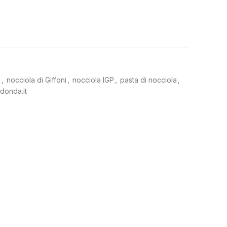
a
,
nocciola di Giffoni
,
nocciola IGP
,
pasta di nocciola
,
donda.it