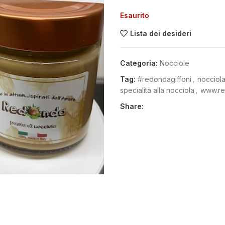
Esaurito
Lista dei desideri
Categoria:
Nocciole
Tag:
#redondagiffoni
,
nocciol
specialità alla nocciola
,
www.re
Share: