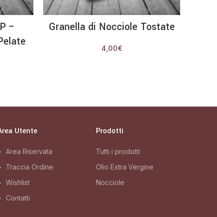
LEGGI TUTTO
GP –
Granella di Nocciole Tostate
R
Pelate
Spal
4,00
€
Area Utente
Prodotti
Area Riservata
Tutti i prodotti
Traccia Ordine
Olio Extra Vergine
Wishlist
Nocciole
Contatti