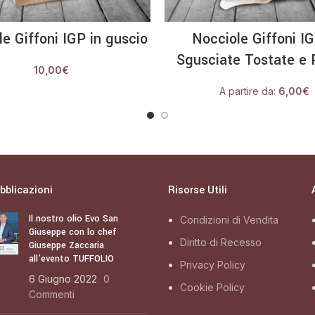
LEGGI TUTTO
SCEGLI
e Giffoni IGP in guscio
Nocciole Giffoni I
Sgusciate Tostate e 
10,00
€
A partire da:
6,00
€
bblicazioni
Risorse Utili
Il nostro olio Evo San
Condizioni di Vendita
Giuseppe con lo chef
Diritto di Recesso
Giuseppe Zaccaria
all’evento TUFFOLIO
Privacy Policy
6 Giugno 2022
0
Cookie Policy
Commenti