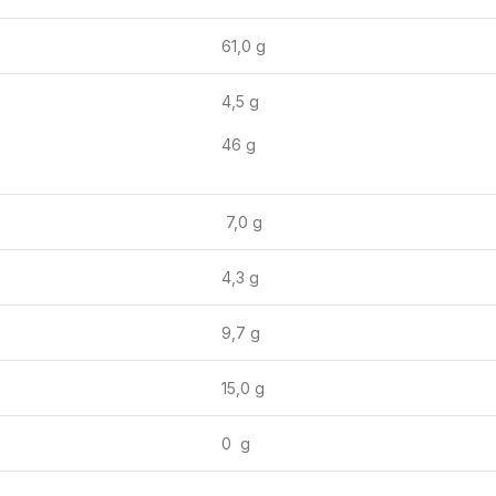
61,0 g
4,5 g
46 g
7,0 g
4,3 g
9,7 g
15,0 g
0 g