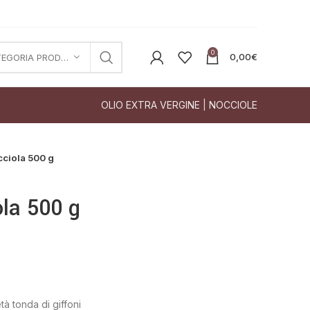
0
0,00
€
CATEGORIA PRODOTTO
OLIO EXTRA VERGINE
|
NOCCIOLE
cciola 500 g
ola 500 g
tà tonda di giffoni