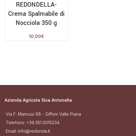
REDONDELLA-
Crema Spalmabile di
Nocciola 350 g
10,00
€
Azienda Agricola Sica Antonella
Via F. Mancusi 68 - Giffoni Valle Piana
Telefono: +39.351.0015234
Email: info@redonda.it