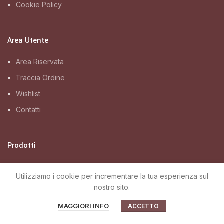
Cookie Policy
Area Utente
Area Riservata
Traccia Ordine
Wishlist
Contatti
Prodotti
Tutti i prodotti
Utilizziamo i cookie per incrementare la tua esperienza sul
Olio Extra Vergine
nostro sito.
Nocciole
MAGGIORI INFO
ACCETTO